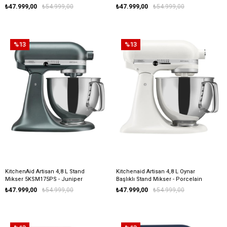
Cream
₺47.999,00
₺54.999,00
₺47.999,00
₺54.999,00
%13
%13
KitchenAid Artisan 4,8 L Stand
Kitchenaid Artisan 4,8 L Oynar
Mikser 5KSM175PS - Juniper
Başlıklı Stand Mikser - Porcelain
White
₺47.999,00
₺54.999,00
₺47.999,00
₺54.999,00