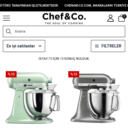
Ü TARAFINDAN IŞLETILMEKTEDIR.
CHEFANDCO.COM, MARKALARIN TÜRKIYE DIST
0
En iyi satılanlar
FILTRELER
5KSM175
IÇIN
10
SONUÇ BULDUK.
%13
%13