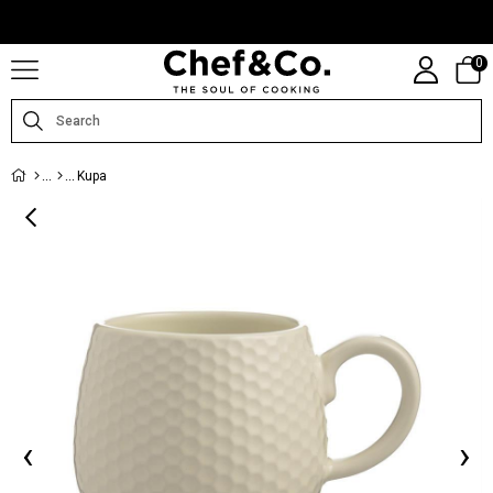
CHEFANDCO.COM, MARKALARIN TÜRKIYE DISTRIBÜTÖRÜ TARAFINDAN
IŞLETILMEKTEDIR.
0
Kupa
‹
›