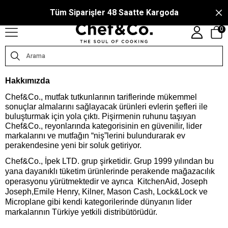
CHEFANDCO.COM, MARKALARIN TÜRKIYE DISTRIBÜTÖRÜ TARAFINDAN IŞLETILMEKTE
olay İade
Tüm Siparişler 48 S
0
Hakkımızda
Chef&Co., mutfak tutkunlarının tariflerinde mükemmel
sonuçlar almalarını sağlayacak ürünleri evlerin şefleri ile
buluşturmak için yola çıktı. Pişirmenin ruhunu taşıyan
Chef&Co., reyonlarında kategorisinin en güvenilir, lider
markalarını ve mutfağın “niş”lerini bulundurarak ev
perakendesine yeni bir soluk getiriyor.
Chef&Co., İpek LTD. grup şirketidir. Grup 1999 yılından bu
yana dayanıklı tüketim ürünlerinde perakende mağazacılık
operasyonu yürütmektedir ve ayrıca KitchenAid, Joseph
Joseph,Emile Henry, Kilner, Mason Cash, Lock&Lock ve
Microplane gibi kendi kategorilerinde dünyanın lider
markalarının Türkiye yetkili distribütörüdür.