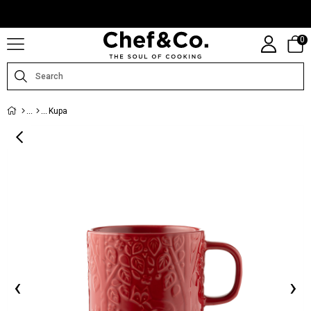
CHEFANDCO.COM, MARKALARIN TÜRKIYE DISTRIBÜTÖRÜ TARAFINDAN
IŞLETILMEKTEDIR.
0
Kupa
‹
›