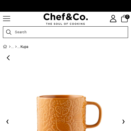
CHEFANDCO.COM, MARKALARIN TÜRKIYE DISTRIBÜTÖRÜ TARAFINDAN
IŞLETILMEKTEDIR.
0
Kupa
‹
›