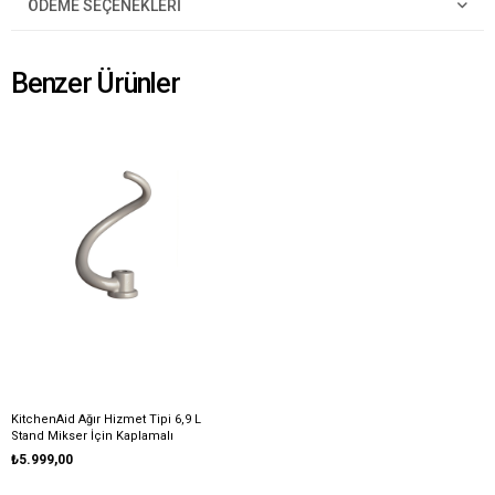
ÖDEME SEÇENEKLERI
Benzer Ürünler
KitchenAid Ağır Hizmet Tipi 6,9 L
Stand Mikser İçin Kaplamalı
Hamur Çengeli - 5K7DH
₺5.999,00