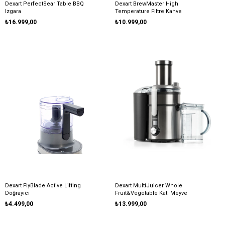
Dexart PerfectSear Table BBQ
Dexart BrewMaster High
Izgara
Temperature Filtre Kahve
Makinesi
₺16.999,00
₺10.999,00
Dexart FlyBlade Active Lifting
Dexart MultiJuicer Whole
Doğrayıcı
Fruit&Vegetable Katı Meyve
Sıkacağı
₺4.499,00
₺13.999,00