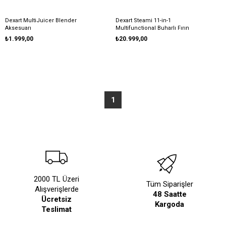
Dexart MultiJuicer Blender
Dexart Steami 11-in-1
Aksesuarı
Multifunctional Buharlı Fırın
₺1.999,00
₺20.999,00
1
2000 TL Üzeri
Tüm Siparişler
Alışverişlerde
48 Saatte
Ücretsiz
Kargoda
Teslimat