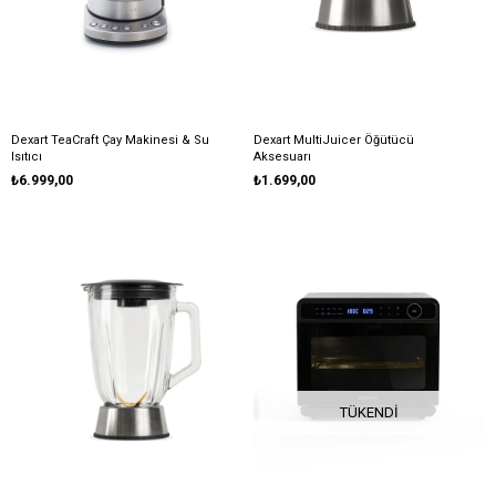
Dexart TeaCraft Çay Makinesi & Su
Dexart MultiJuicer Öğütücü
Isıtıcı
Aksesuarı
₺6.999,00
₺1.699,00
TÜKENDI