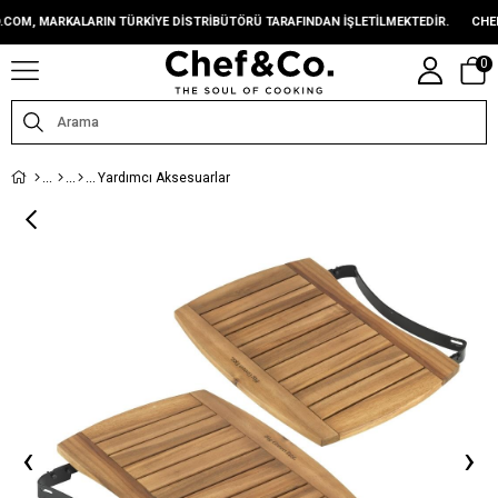
 MARKALARIN TÜRKIYE DISTRIBÜTÖRÜ TARAFINDAN IŞLETILMEKTEDIR.
CHEFAND
0
Yardımcı Aksesuarlar
‹
›