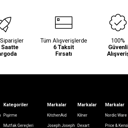
Siparişler
Tüm Alışverişlerde
100%
 Saatte
6 Taksit
Güvenli
argoda
Fırsatı
Alışveri
Kategoriler
Markalar
Markalar
Markalar
m
Pişirme
KitchenAid
Kilner
Nordic Ware
Mutfak Gereçleri
Joseph Joseph
Dexart
Price & Kens