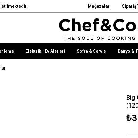
letilmektedir.
Mağazalar
Sipariş 
enleme
Elektrikli Ev Aletleri
Sofra & Servis
Banyo & T
lar
Big
(12
₺3