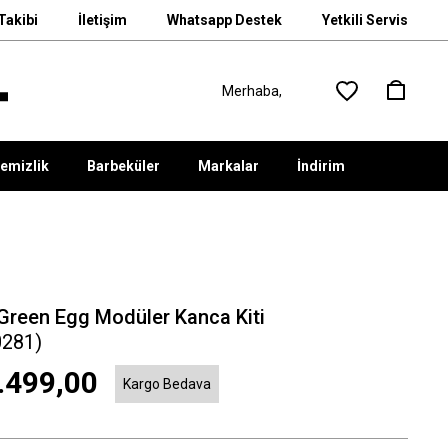
Takibi
İletişim
Whatsapp Destek
Yetkili Servis
emizlik
Barbeküler
Markalar
İndirim
 Green Egg Modüler Kanca Kiti
0281)
.499,00
Kargo Bedava