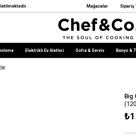
letilmektedir.
Mağazalar
Sipariş 
enleme
Elektrikli Ev Aletleri
Sofra & Servis
Banyo & T
lar
Big
(12
₺1