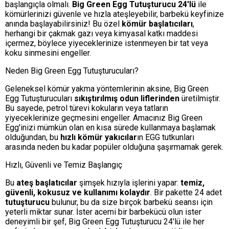
başlangıçla olmalı.
Big Green Egg Tutuşturucu 24'lü
ile
kömürlerinizi güvenle ve hızla ateşleyebilir, barbekü keyfinize
anında başlayabilirsiniz! Bu özel
kömür başlatıcıları
,
herhangi bir çakmak gazı veya kimyasal katkı maddesi
içermez, böylece yiyeceklerinize istenmeyen bir tat veya
koku sinmesini engeller.
Neden Big Green Egg Tutuşturucuları?
Geleneksel kömür yakma yöntemlerinin aksine, Big Green
Egg Tutuşturucuları
sıkıştırılmış odun liflerinden
üretilmiştir.
Bu sayede, petrol türevi kokuların veya tatların
yiyeceklerinize geçmesini engeller. Amacınız Big Green
Egg'inizi mümkün olan en kısa sürede kullanmaya başlamak
olduğundan, bu
hızlı kömür yakıcılar
ın EGG tutkunları
arasında neden bu kadar popüler olduğuna şaşırmamak gerek.
Hızlı, Güvenli ve Temiz Başlangıç
Bu
ateş başlatıcılar
şimşek hızıyla işlerini yapar:
temiz,
güvenli, kokusuz ve kullanımı kolaydır
. Bir pakette 24 adet
tutuşturucu
bulunur, bu da size birçok barbekü seansı için
yeterli miktar sunar. İster acemi bir barbekücü olun ister
deneyimli bir şef, Big Green Egg Tutuşturucu 24'lü ile her