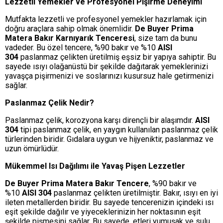
Lezzetli Yemekler ve Profesyonel Pişirme Deneyimi
Mutfakta lezzetli ve profesyonel yemekler hazırlamak için
doğru araçlara sahip olmak önemlidir.
De Buyer Prima
Matera Bakır Karnıyarık Tenceresi
, size tam da bunu
vadeder. Bu özel tencere, %90 bakır ve %10
AISI
304
paslanmaz çelikten üretilmiş eşsiz bir yapıya sahiptir. Bu
sayede ısıyı olağanüstü bir şekilde dağıtarak yemeklerinizi
yavaşça pişirmenizi ve soslarınızı kusursuz hale getirmenizi
sağlar.
Paslanmaz Çelik Nedir?
Paslanmaz çelik, korozyona karşı dirençli bir alaşımdır.
AISI
304
tipi paslanmaz çelik, en yaygın kullanılan paslanmaz çelik
türlerinden biridir. Gıdalara uygun ve hijyeniktir, paslanmaz ve
uzun ömürlüdür.
Mükemmel Isı Dağılımı ile Yavaş Pişen Lezzetler
De Buyer Prima Matera Bakır Tencere
, %90 bakır ve
%10
AISI 304
paslanmaz çelikten üretilmiştir. Bakır, ısıyı en iyi
ileten metallerden biridir. Bu sayede tencerenizin içindeki ısı
eşit şekilde dağılır ve yiyeceklerinizin her noktasının eşit
şekilde pişmesini sağlar. Bu sayede, etleri yumuşak ve sulu,