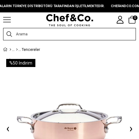
 TÜRKIYE DISTRIBÜTÖRÜ TARAFINDAN IŞLETILMEKTEDIR.
CHEFANDCO.COM, MAR
0
Tencereler
%
50
İndirim
‹
›