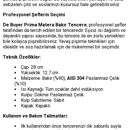
sebzeleri çıtır ve soslarınızı kusursuz hale getirebilirsiniz.
Profesyonel Şeflerin Seçimi
De Buyer Prima Matera Bakır Tencere
, profesyonel şefler
tarafından da tercih edilen bir tenceredir. Eşsiz ısı dağılımı ve
dayanıklı yapısı sayesinde, bu tencere ile en zorlu yemekleri
bile kolayca pişirebilirsiniz. Yavaş pişirme teknikleri için
idealdir ve sos hazırlamak için de mükemmel bir seçimdir.
Teknik Özellikler:
Çap: 28 cm
Yükseklik: 12.7 cm
Malzeme: Bakır (%90),
AISI 304
Paslanmaz Çelik
(%10)
Isı Kaynağı: Tüm ocaklar dahil indüksiyon
Kulpu: Dökme Paslanmaz Çelik
Kulp Sabitleme: Sabit
Kapak: Kapaklı
Kullanım ve Bakım Talimatları:
İlk kullanımdan önce tencerenizi ılık sabunlu suyla