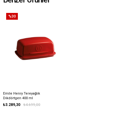
%30
Emile Henry Tereyağlık
Dikdörtgen 400 ml
₺3.289,30
₺4.699,00