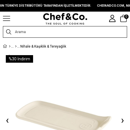
TÜRKIYE DISTRIBÜTÖRÜ TARAFINDAN IŞLETILMEKTEDIR.
CHEFANDCO.COM, MARKA
0
Nihale & Kaşıklık & Tereyağlık
%
30
İndirim
‹
›