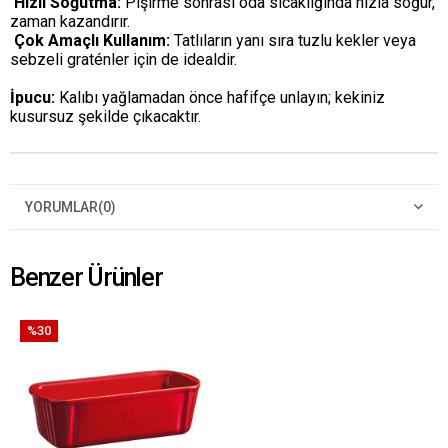
Hızlı Soğutma:
Pişirme sonrası oda sıcaklığında hızla soğur,
zaman kazandırır.
Çok Amaçlı Kullanım:
Tatlıların yanı sıra tuzlu kekler veya
sebzeli graténler için de idealdir.
İpucu:
Kalıbı yağlamadan önce hafifçe unlayın; kekiniz
kusursuz şekilde çıkacaktır.
YORUMLAR
(0)
Benzer Ürünler
%30