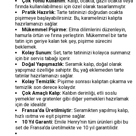
Çok Yönlü Kullanım:
Kalıp, ocakta, gazlı ocakta veya
fırında kullanılabilmesi için özel olarak tasarlanmıştır.
Pratik Hazırlık:
Tarte tatininizi doğrudan ocakta
pişirmeye başlayabilirsiniz. Bu, karamelinizi kalıpta
hazırlamanızı sağlar.
Mükemmel Pişirme:
Elma dilimlerini düzenleyin,
hamurla örtün ve fırına yerleştirin. Mükemmel bir tarte
tatin için geriye kalan tek şey, pişirme sürecini
beklemek.
Kolay Sunum:
Set, tarte tatininizi kolayca sunmanız
için bir servis tabağı içerir.
Doğal Yapışmazlık:
Seramik kalıp, doğal olarak
yapışmaz özelliğe sahiptir. Bu, yağ eklemeden tarte
tatinlar hazırlamanızı sağlar.
Kolay Temizlik:
Pişirme sonrası kalıptan çıkarma ve
temizlik son derece kolaydır.
Çok Amaçlı Kalıp:
Kalıbın derinliği, etli soslu
yemekler ve gratenler gibi diğer yemekleri hazırlamak
için de idealdir.
Fransa'da Üretilmiştir:
Seramikten yapılmış kalıp,
hızlı ısıtma ve eşit pişirme sağlar.
10 Yıl Garanti:
Emile Henry'nin tüm ürünleri gibi bu
set de Fransa'da üretilmekte ve 10 yıl garantilidir.