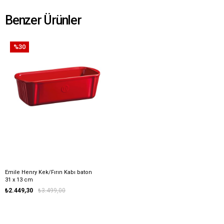
Benzer Ürünler
%30
Emile Henry Kek/Fırın Kabı baton
31 x 13 cm
₺2.449,30
₺3.499,00