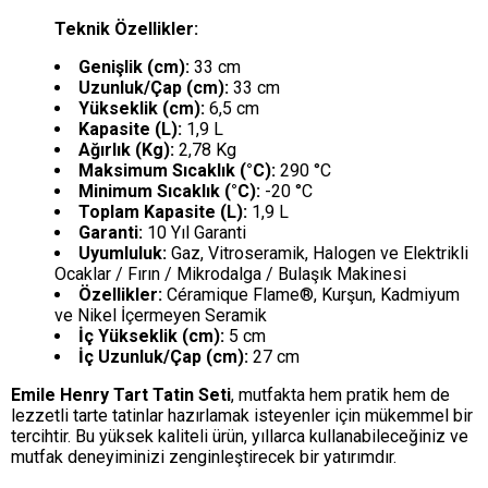
Teknik Özellikler:
Genişlik (cm):
33 cm
Uzunluk/Çap (cm):
33 cm
Yükseklik (cm):
6,5 cm
Kapasite (L):
1,9 L
Ağırlık (Kg):
2,78 Kg
Maksimum Sıcaklık (°C):
290 °C
Minimum Sıcaklık (°C):
-20 °C
Toplam Kapasite (L):
1,9 L
Garanti:
10 Yıl Garanti
Uyumluluk:
Gaz, Vitroseramik, Halogen ve Elektrikli
Ocaklar / Fırın / Mikrodalga / Bulaşık Makinesi
Özellikler:
Céramique Flame®, Kurşun, Kadmiyum
ve Nikel İçermeyen Seramik
İç Yükseklik (cm):
5 cm
İç Uzunluk/Çap (cm):
27 cm
Emile Henry Tart Tatin Seti
, mutfakta hem pratik hem de
lezzetli tarte tatinlar hazırlamak isteyenler için mükemmel bir
tercihtir. Bu yüksek kaliteli ürün, yıllarca kullanabileceğiniz ve
mutfak deneyiminizi zenginleştirecek bir yatırımdır.