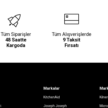
Tüm Siparişler
Tüm Alışverişlerde
48 Saatte
9 Taksit
Kargoda
Fırsatı
Markalar
Mark
KitchenAid
Kilner
i
Joseph Joseph
Micro