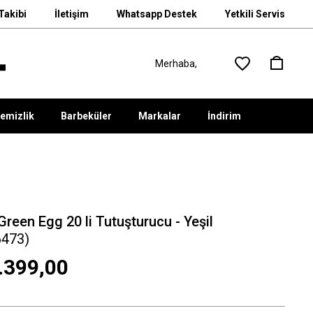
Takibi
İletişim
Whatsapp Destek
Yetkili Servis
emizlik
Barbeküler
Markalar
İndirim
Green Egg 20 li Tutuşturucu - Yeşil
6473)
.399,00