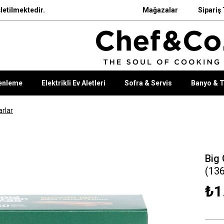
letilmektedir.
Mağazalar
Sipariş 
enleme
Elektrikli Ev Aletleri
Sofra & Servis
Banyo & T
rlar
Big 
(13
₺1