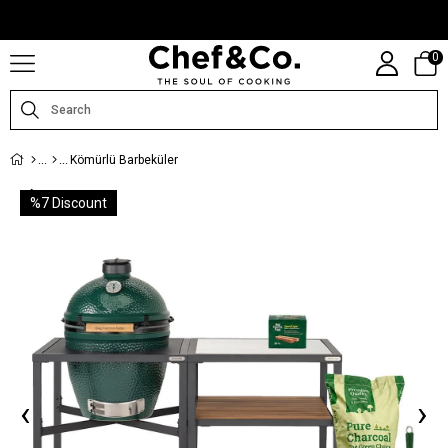
CHEFANDCO.COM, MARKALARIN TÜRKIYE DISTRIBÜTÖRÜ TARAFINDAN
IŞLETILMEKTEDIR.
0
Kömürlü Barbeküler
%
7
Discount
‹
›