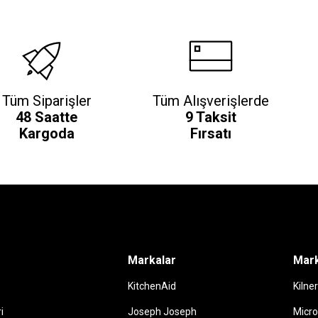
Tüm Siparişler
Tüm Alışverişlerde
48 Saatte
9 Taksit
Kargoda
Fırsatı
Markalar
Mark
KitchenAid
Kilner
i
Joseph Joseph
Micro