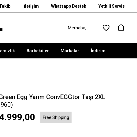
Takibi
İletişim
Whatsapp Destek
Yetkili Servis
emizlik
Barbeküler
Markalar
İndirim
 Green Egg Yarım ConvEGGtor Taşı 2XL
0960)
4.999,00
Free Shipping