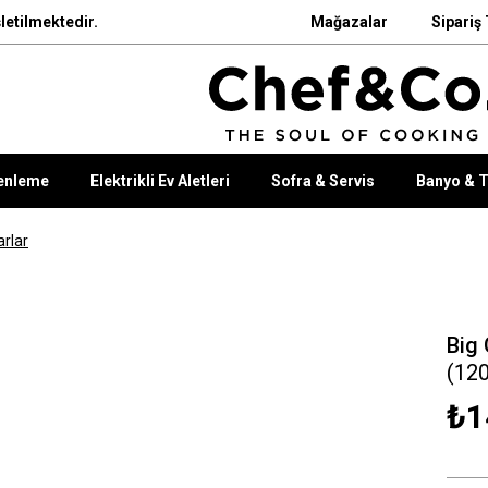
letilmektedir.
Mağazalar
Sipariş 
enleme
Elektrikli Ev Aletleri
Sofra & Servis
Banyo & T
rlar
Big
(12
₺1