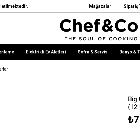
letilmektedir.
Mağazalar
Sipariş 
enleme
Elektrikli Ev Aletleri
Sofra & Servis
Banyo & T
rlar
Big
(12
₺7