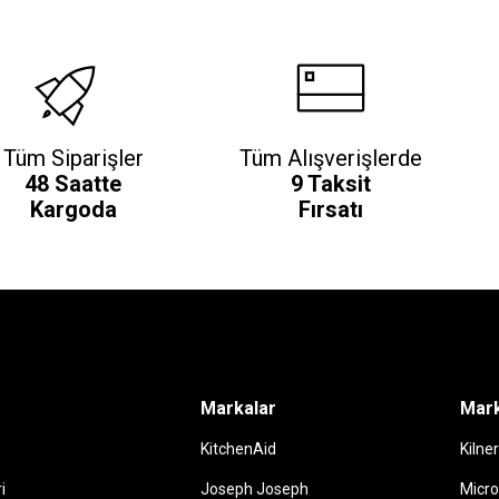
Tüm Siparişler
Tüm Alışverişlerde
48 Saatte
9 Taksit
Kargoda
Fırsatı
Markalar
Mark
KitchenAid
Kilner
i
Joseph Joseph
Micro