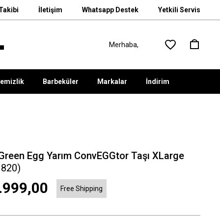
Takibi
İletişim
Whatsapp Destek
Yetkili Servis
emizlik
Barbeküler
Markalar
İndirim
 Green Egg Yarım ConvEGGtor Taşı XLarge
1820)
.999,00
Free Shipping