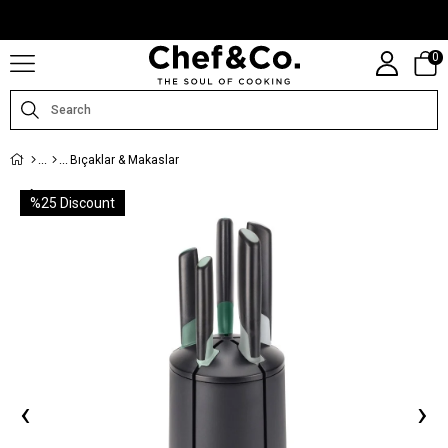
CHEFANDCO.COM, MARKALARIN TÜRKIYE DISTRIBÜTÖRÜ TARAFINDAN
IŞLETILMEKTEDIR.
0
Bıçaklar & Makaslar
%
25
Discount
‹
›