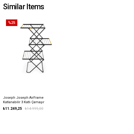
Similar Items
%25
Joseph Joseph AirFrame
Katlanabilir 3 Katlı Çamaşır
Kurutma Askısı
₺11.249,25
₺14.999,00