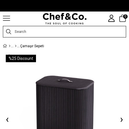
CHEFANDCO.COM, MARKALARIN TÜRKIYE DISTRIBÜTÖRÜ TARAFINDAN
IŞLETILMEKTEDIR.
0
Çamaşır Sepeti
%
25
Discount
‹
›