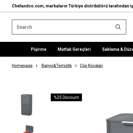
Chefandco.com, markaların Türkiye distribütörü tarafından iş
Pişirme
Mutfak Gereçleri
Saklama & Düz
Homepage
Banyo&Temizlik
Çöp Kovaları
%
25
Discount