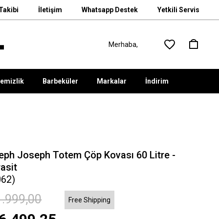
Takibi
İletişim
Whatsapp Destek
Yetkili Servis
emizlik
Barbeküler
Markalar
İndirim
eph Joseph Totem Çöp Kovası 60 Litre -
asit
062)
.999,00
Free Shipping