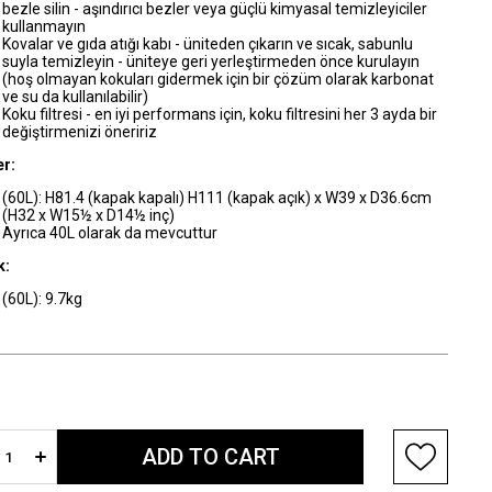
bezle silin - aşındırıcı bezler veya güçlü kimyasal temizleyiciler
kullanmayın
Kovalar ve gıda atığı kabı - üniteden çıkarın ve sıcak, sabunlu
suyla temizleyin - üniteye geri yerleştirmeden önce kurulayın
(hoş olmayan kokuları gidermek için bir çözüm olarak karbonat
ve su da kullanılabilir)
Koku filtresi - en iyi performans için, koku filtresini her 3 ayda bir
değiştirmenizi öneririz
er:
(60L): H81.4 (kapak kapalı) H111 (kapak açık) x W39 x D36.6cm
(H32 x W15½ x D14½ inç)
Ayrıca 40L olarak da mevcuttur
k:
(60L): 9.7kg