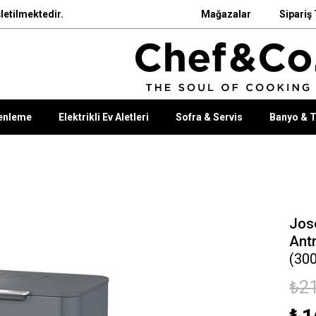
letilmektedir.
Mağazalar
Sipariş 
enleme
Elektrikli Ev Aletleri
Sofra & Servis
Banyo & T
Jos
Antr
(30
₺21