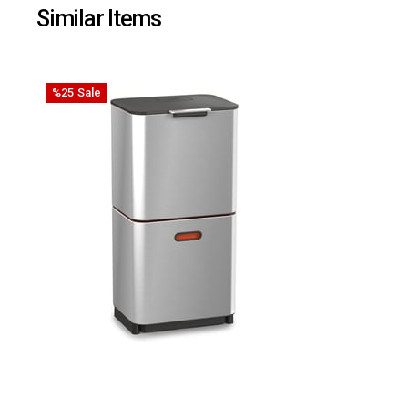
Similar Items
%25
Sale