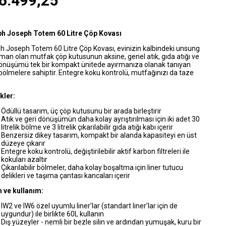
6.499,25
h Joseph Totem 60 Litre Çöp Kovası
h Joseph Totem 60 Litre Çöp Kovası, evinizin kalbindeki unsung
man olan mutfak çöp kutusunun aksine, genel atık, gıda atığı ve
dönüşümü tek bir kompakt ünitede ayırmanıza olanak tanıyan
 bölmelere sahiptir. Entegre koku kontrolü, mutfağınızı da taze
kler:
Ödüllü tasarım, üç çöp kutusunu bir arada birleştirir
Atık ve geri dönüşümün daha kolay ayrıştırılması için iki adet 30
litrelik bölme ve 3 litrelik çıkarılabilir gıda atığı kabı içerir
Benzersiz dikey tasarım, kompakt bir alanda kapasiteyi en üst
düzeye çıkarır
Entegre koku kontrolü, değiştirilebilir aktif karbon filtreleri ile
kokuları azaltır
Çıkarılabilir bölmeler, daha kolay boşaltma için liner tutucu
delikleri ve taşıma çantası kancaları içerir
 ve kullanım:
IW2 ve IW6 özel uyumlu liner'lar (standart liner'lar için de
uygundur) ile birlikte 60L kullanın
Dış yüzeyler - nemli bir bezle silin ve ardından yumuşak, kuru bir