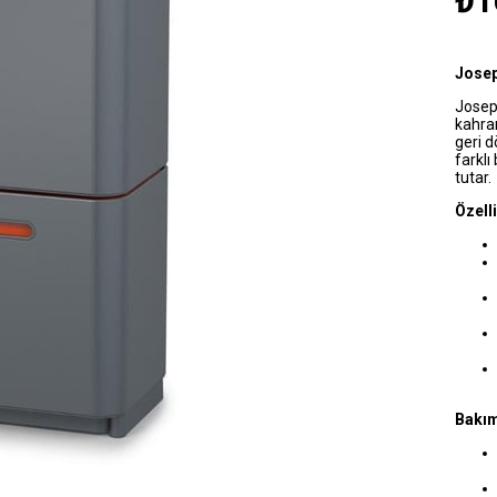
₺1
Josep
Josep
kahra
geri 
farklı
tutar.
Özelli
Bakım