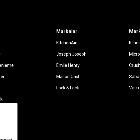
Markalar
Mark
KitchenAid
Kilner
i
Joseph Joseph
Micro
enleme
Emile Henry
Crush
leri
Mason Cash
Sabat
Lock & Lock
Vacu 
ik