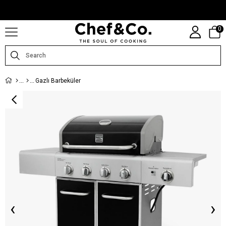
CHEFANDCO.COM, MARKALARIN TÜRKIYE DISTRIBÜTÖRÜ TARAFINDAN
IŞLETILMEKTEDIR.
0
Gazlı Barbeküler
‹
›