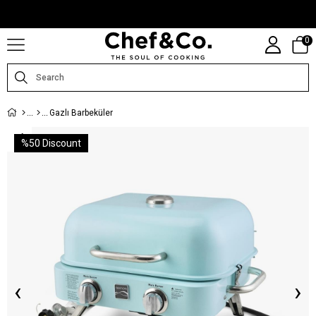
CHEFANDCO.COM, MARKALARIN TÜRKIYE DISTRIBÜTÖRÜ TARAFINDAN
IŞLETILMEKTEDIR.
0
Gazlı Barbeküler
%
50
Discount
‹
›