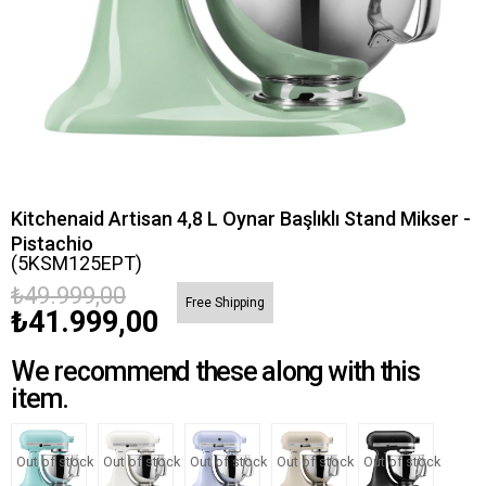
Kitchenaid Artisan 4,8 L Oynar Başlıklı Stand Mikser -
Pistachio
(5KSM125EPT)
₺49.999,00
Free Shipping
₺41.999,00
We recommend these along with this
item.
Out of stock
Out of stock
Out of stock
Out of stock
Out of stock