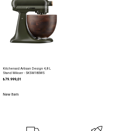
Kitchenaid Artisan Design 4,8 L
Stand Mikser - 5KSM180WS
₺79.999,01
New Item