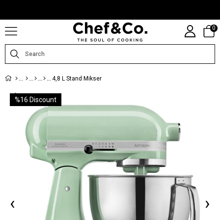
CHEFANDCO.COM, MARKALARIN TÜRKIYE DISTRIBÜTÖRÜ TARAFINDAN
IŞLETILMEKTEDIR.
0
4,8 L Stand Mikser
%
16
Discount
‹
›