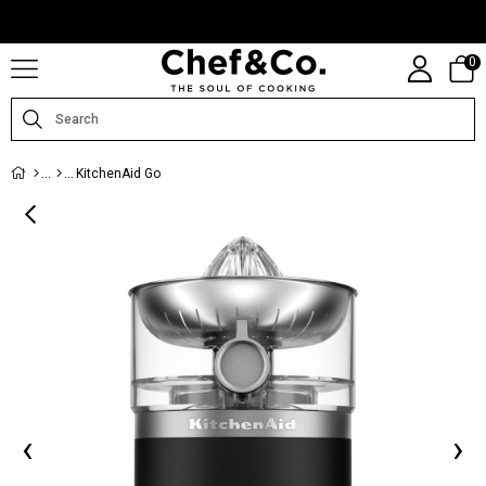
CHEFANDCO.COM, MARKALARIN TÜRKIYE DISTRIBÜTÖRÜ TARAFINDAN
IŞLETILMEKTEDIR.
0
KitchenAid Go
‹
›