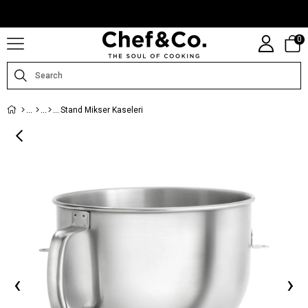
CHEFANDCO.COM, MARKALARIN TÜRKIYE DISTRIBÜTÖRÜ TARAFINDAN
IŞLETILMEKTEDIR.
0
Stand Mikser Kaseleri
‹
›