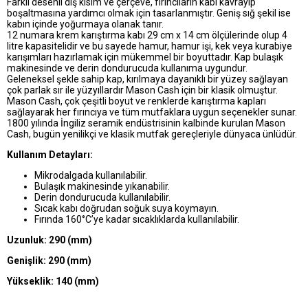
Farklı desenli dış kısım ve çerçeve, fırıncıların kabı kavrayıp
boşaltmasına yardımcı olmak için tasarlanmıştır. Geniş sığ şekil ise
kabın içinde yoğurmaya olanak tanır.
12 numara krem karıştırma kabı 29 cm x 14 cm ölçülerinde olup 4
litre kapasitelidir ve bu sayede hamur, hamur işi, kek veya kurabiye
karışımları hazırlamak için mükemmel bir boyuttadır. Kap bulaşık
makinesinde ve derin dondurucuda kullanıma uygundur.
Geleneksel şekle sahip kap, kırılmaya dayanıklı bir yüzey sağlayan
çok parlak sır ile yüzyıllardır Mason Cash için bir klasik olmuştur.
Mason Cash, çok çeşitli boyut ve renklerde karıştırma kapları
sağlayarak her fırıncıya ve tüm mutfaklara uygun seçenekler sunar.
1800 yılında İngiliz seramik endüstrisinin kalbinde kurulan Mason
Cash, bugün yenilikçi ve klasik mutfak gereçleriyle dünyaca ünlüdür.
Kullanım Detayları:
Mikrodalgada kullanılabilir.
Bulaşık makinesinde yıkanabilir.
Derin dondurucuda kullanılabilir.
Sıcak kabı doğrudan soğuk suya koymayın.
Fırında 160°C’ye kadar sıcaklıklarda kullanılabilir.
Uzunluk: 290
(mm)
Genişlik: 290
(mm)
Yükseklik: 140
(mm)