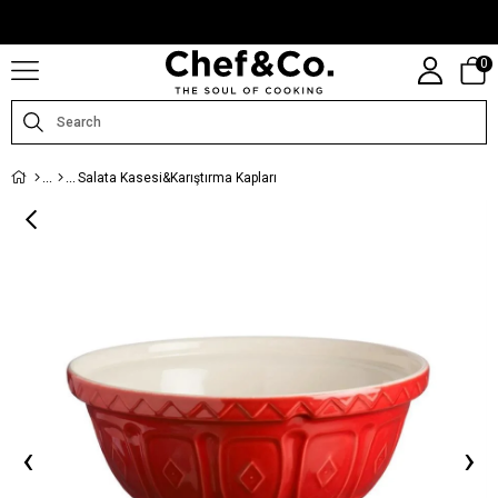
CHEFANDCO.COM, MARKALARIN TÜRKIYE DISTRIBÜTÖRÜ TARAFINDAN
IŞLETILMEKTEDIR.
0
Salata Kasesi&Karıştırma Kapları
‹
›