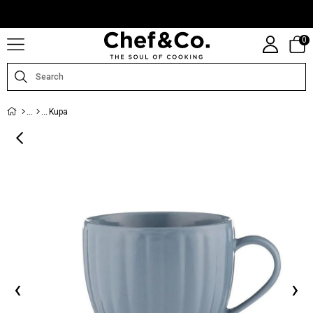
CHEFANDCO.COM, MARKALARIN TÜRKIYE DISTRIBÜTÖRÜ TARAFINDAN
IŞLETILMEKTEDIR.
0
Kupa
‹
›