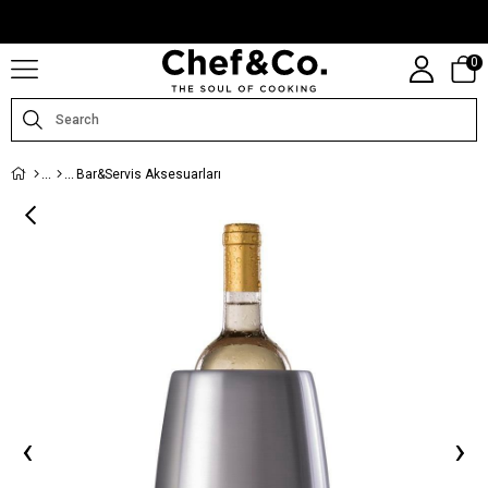
CHEFANDCO.COM, MARKALARIN TÜRKIYE DISTRIBÜTÖRÜ TARAFINDAN
IŞLETILMEKTEDIR.
0
Bar&Servis Aksesuarları
‹
›