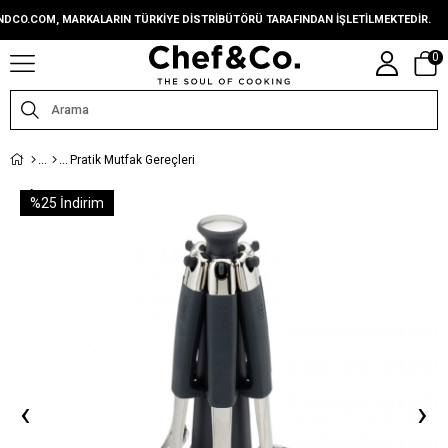
.COM, MARKALARIN TÜRKIYE DISTRIBÜTÖRÜ TARAFINDAN IŞLETILMEKTEDIR.
CH
0
Pratik Mutfak Gereçleri
%
25
İndirim
‹
›