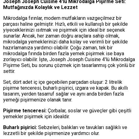
Joseph Joseph Cuisine 4'lü Mikrodalga Pişirme Seti:
Mutfağınızda Kolaylık ve Lezzet
Mikrodalga fırınlar, modern mutfakların vazgeçilmez bir
parçası haline gelmiştir. Hızlı, etkili ve kullanışlı bir şekilde
yiyeceklerinizi ısıtmak ve pişirmek için ideal bir seçenek
sunarlar. Ancak, her zaman doğru araçlara sahip olmak,
mikrodalga yemeklerinizi daha kolay ve verimli bir şekilde
hazırlamanıza yardımcı olabilir. Çoğu zaman, tek bir
mikrodalga fırında birden fazla yemek pişirmek ise baya
zorlayıcı olabilir. İşte, Joseph Joseph Cuisine 4'lü Mikrodalga
Pişirme Seti, bu sorunu çözmek için tasarlanmış çok yönlü bir
settir.
Set, dört adet iç içe geçebilen parçadan oluşur: 2 litrelik
pişirme tenceresi, buharlı pişirici, ızgara ve kapak. Bu akıllı
tasarım, yerden tasarruf sağlar ve aynı anda birden fazla
yemeği pişirmenize olanak tanır.
Pişirme tenceresi:
Çorbalar, soslar ve güveçler gibi çeşitli
yemekler pişirmek için idealdir.
Buharlı pişirici:
Sebzeleri, balıkları ve tavukları sağlıklı ve
lezzetli bir şekilde pişirmenize yardımcı olur.