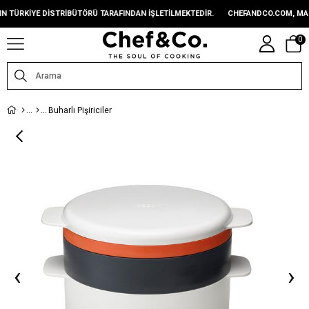
KIYE DISTRIBÜTÖRÜ TARAFINDAN IŞLETILMEKTEDIR.
CHEFANDCO.COM, MARKALA
0
Buharlı Pişiriciler
‹
›