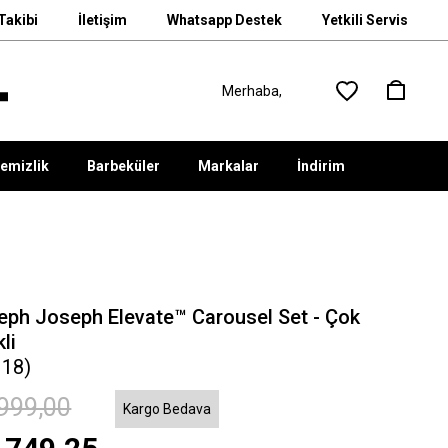
Takibi
İletişim
Whatsapp Destek
Yetkili Servis
emizlik
Barbeküler
Markalar
İndirim
eph Joseph Elevate™ Carousel Set - Çok
li
118)
999,00
Kargo Bedava