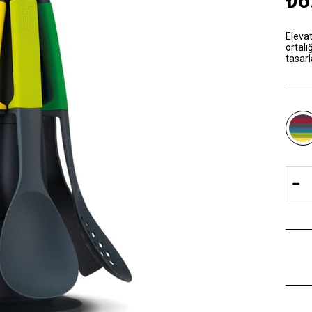
₺6
Elevat
ortalı
tasarl