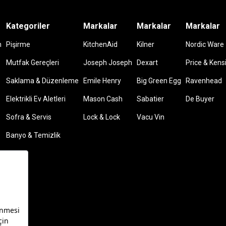
Kategoriler
Markalar
Markalar
Markalar
m
Pişirme
KitchenAid
Kilner
Nordic Ware
Mutfak Gereçleri
Joseph Joseph
Dexart
Price & Kens
Saklama & Düzenleme
Emile Henry
Big Green Egg
Ravenhead
Elektrikli Ev Aletleri
Mason Cash
Sabatier
De Buyer
Sofra & Servis
Lock & Lock
Vacu Vin
Banyo & Temizlik