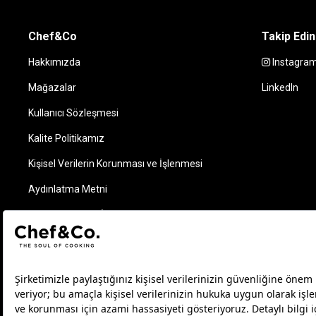
Chef&Co
Takip Edin
Hakkımızda
Instagra
Mağazalar
LinkedIn
Kullanıcı Sözleşmesi
Kalite Politikamız
Kişisel Verilerin Korunması ve İşlenmesi
Aydınlatma Metni
Elektronik Ticari İleti Kuralları ve Bilgilendirme Metni
Sipariş Takip
İletişim
Çerez Tercihlerini Yönetin