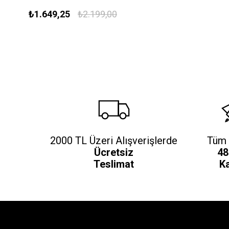
₺1.649,25
₺2.199,00
2000 TL Üzeri Alışverişlerde
Tüm 
Ücretsiz
48
Teslimat
K