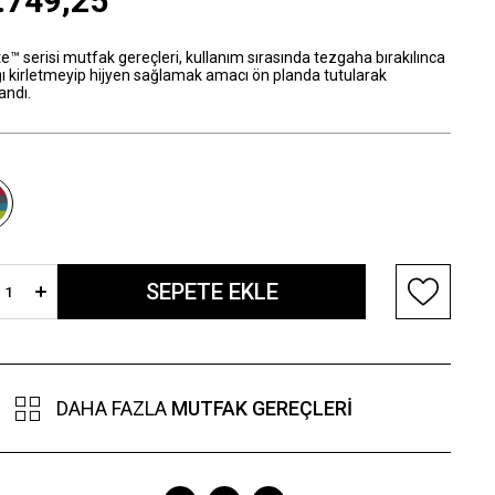
.749,25
e™ serisi mutfak gereçleri, kullanım sırasında tezgaha bırakılınca
ğı kirletmeyip hijyen sağlamak amacı ön planda tutularak
andı.
DAHA FAZLA
MUTFAK GEREÇLERI