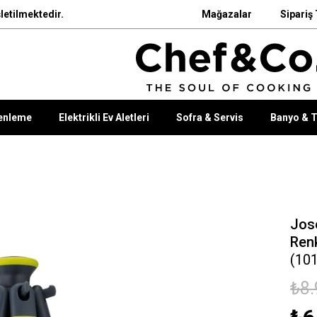
letilmektedir.
Mağazalar
Sipariş 
enleme
Elektrikli Ev Aletleri
Sofra & Servis
Banyo & T
Jos
Renk
(10
₺8.