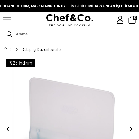
CHEFANDCO.COM, MARKALARIN TÜRKIYE DISTRIBÜTÖRÜ TARAFINDAN IŞLETILMEKTE
0
Dolap İçi Düzenleyiciler
%
25
İndirim
‹
›