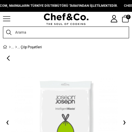
, MARKALARIN TÜRKIYE DISTRIBÜTÖRÜ TARAFINDAN IŞLETILMEKTEDIR.
CHEFAND
0
Çöp Poşetleri
‹
›