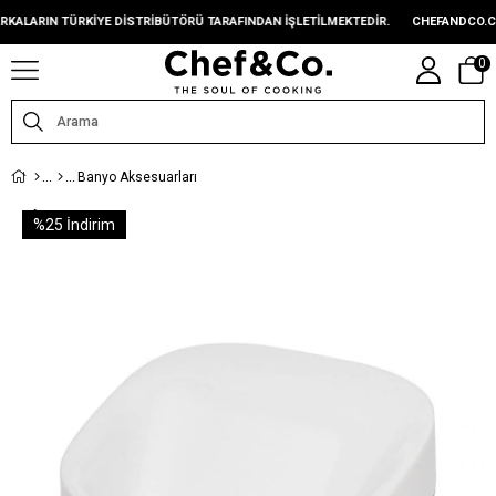
ARIN TÜRKIYE DISTRIBÜTÖRÜ TARAFINDAN IŞLETILMEKTEDIR.
CHEFANDCO.COM,
0
Banyo Aksesuarları
%
25
İndirim