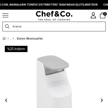
OM, MARKALARIN TÜRKIYE DISTRIBÜTÖRÜ TARAFINDAN IŞLETILMEKTEDIR.
CHEFA
0
Banyo Aksesuarları
%
25
İndirim
‹
›