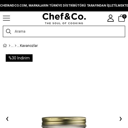
CHEFANDCO.COM, MARKALARIN TÜRKIYE DISTRIBÜTÖRÜ TARAFINDAN IŞLETILMEKTE
0
Kavanozlar
%
30
İndirim
‹
›