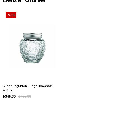
%30
Kilner Böğürtlenli Reçel Kavanozu
400 ml
₺349,30
₺499,00