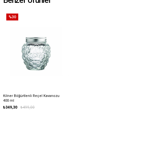
Benzer Ürünler
%30
Kilner Böğürtlenli Reçel Kavanozu
400 ml
₺349,30
₺499,00