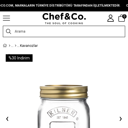
COM, MARKALARIN TÜRKIYE DISTRIBÜTÖRÜ TARAFINDAN IŞLETILMEKTEDIR.
CHE
0
Kavanozlar
%
30
İndirim
‹
›