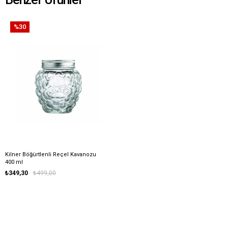
%30
Kilner Böğürtlenli Reçel Kavanozu
400 ml
₺349,30
₺499,00