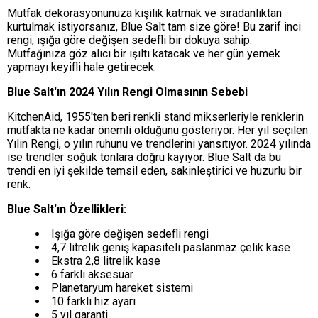
Mutfak dekorasyonunuza kişilik katmak ve sıradanlıktan
kurtulmak istiyorsanız, Blue Salt tam size göre! Bu zarif inci
rengi, ışığa göre değişen sedefli bir dokuya sahip.
Mutfağınıza göz alıcı bir ışıltı katacak ve her gün yemek
yapmayı keyifli hale getirecek.
Blue Salt'ın 2024 Yılın Rengi Olmasının Sebebi
KitchenAid, 1955'ten beri renkli stand mikserleriyle renklerin
mutfakta ne kadar önemli olduğunu gösteriyor. Her yıl seçilen
Yılın Rengi, o yılın ruhunu ve trendlerini yansıtıyor. 2024 yılında
ise trendler soğuk tonlara doğru kayıyor. Blue Salt da bu
trendi en iyi şekilde temsil eden, sakinleştirici ve huzurlu bir
renk.
Blue Salt'ın Özellikleri:
Işığa göre değişen sedefli rengi
4,7 litrelik geniş kapasiteli paslanmaz çelik kase
Ekstra 2,8 litrelik kase
6 farklı aksesuar
Planetaryum hareket sistemi
10 farklı hız ayarı
5 yıl garanti