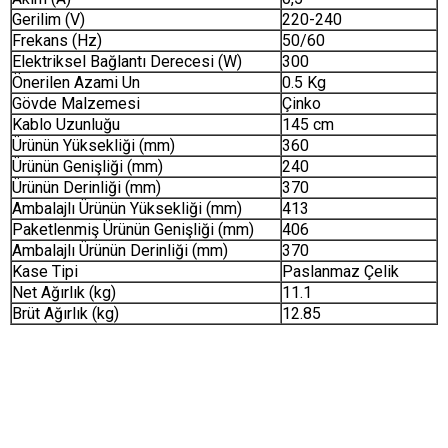
Gerilim (V)
220-240
Frekans (Hz)
50/60
Elektriksel Bağlantı Derecesi (W)
300
Önerilen Azami Un
0.5 Kg
Gövde Malzemesi
Çinko
Kablo Uzunluğu
145 cm
Ürünün Yüksekliği (mm)
360
Ürünün Genişliği (mm)
240
Ürünün Derinliği (mm)
370
Ambalajlı Ürünün Yüksekliği (mm)
413
Paketlenmiş Ürünün Genişliği (mm)
406
Ambalajlı Ürünün Derinliği (mm)
370
Kase Tipi
Paslanmaz Çelik
Net Ağırlık (kg)
11.1
Brüt Ağırlık (kg)
12.85