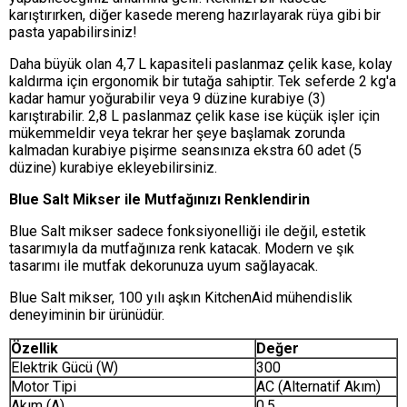
karıştırırken, diğer kasede mereng hazırlayarak rüya gibi bir
pasta yapabilirsiniz!
Daha büyük olan 4,7 L kapasiteli paslanmaz çelik kase, kolay
kaldırma için ergonomik bir tutağa sahiptir. Tek seferde 2 kg'a
kadar hamur yoğurabilir veya 9 düzine kurabiye (3)
karıştırabilir. 2,8 L paslanmaz çelik kase ise küçük işler için
mükemmeldir veya tekrar her şeye başlamak zorunda
kalmadan kurabiye pişirme seansınıza ekstra 60 adet (5
düzine) kurabiye ekleyebilirsiniz.
Blue Salt Mikser ile Mutfağınızı Renklendirin
Blue Salt mikser sadece fonksiyonelliği ile değil, estetik
tasarımıyla da mutfağınıza renk katacak. Modern ve şık
tasarımı ile mutfak dekorunuza uyum sağlayacak.
Blue Salt mikser, 100 yılı aşkın KitchenAid mühendislik
deneyiminin bir ürünüdür.
Özellik
Değer
Elektrik Gücü (W)
300
Motor Tipi
AC (Alternatif Akım)
Akım (A)
0,5