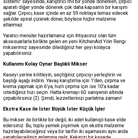
sistemi" sayesinde, karıştırıcı mil bir yönde dönerken, çırpıcı
aparatı diğer yönde dönerek çok daha kapsamlı bir karışım
sağlar. Çırpıcı, kase içinde en az 59 noktaya temas edecek
şekilde spiral çizerek döner, böylece hiçbir malzeme
atlanmaz.
Yaratıcı menüler hazırlamanız için ihtiyacınız olan tüm
aksesuarlarla birlikte gelen en yeni KitchenAid Yılın Rengi
mikserimiz sayesinde dilediğiniz her şeyi kolayca
yapabilirsiniz.
Kullanımı Kolay Oynar Başlıklı Mikser
Kaseyi yerine kilitleyin, seçtiğiniz çırpıcıyı yerleştirin ve
başlığı aşağı indirin. Yavaş karıştırma için 1'den, çırpma ve
krema yapmak için 6'ya, hızlı çırpma için ise 10'a kadar
istediğiniz hızı seçin. Hatta kremayı 60 saniyenin altında
çırpabilirsiniz (2). Şimdi, lezzetlerinizi parlatma zamanı!
Ekstra Kase ile İster Büyük İster Küçük İşler
Bu mikser ile birlikte bir değil, iki adet kullanışlı kase elde
edersiniz. Bu, toplu yemek pişirmek için ekstra malzeme
hazırlayabileceğiniz veya bir tarifin iki aşamasını aynı anda
yapabileceğiniz anlamına gelir. Kekinizi bir kasede