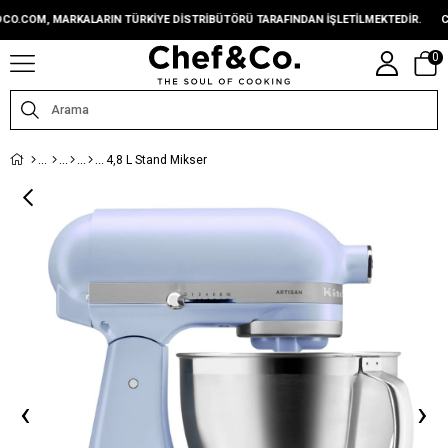
OM, MARKALARIN TÜRKIYE DISTRIBÜTÖRÜ TARAFINDAN IŞLETILMEKTEDIR.
CHEFA
0
4,8 L Stand Mikser
‹
›