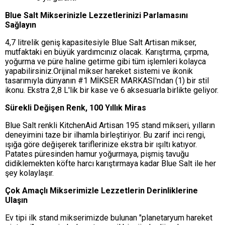
Blue Salt Mikserinizle Lezzetlerinizi Parlamasını
Sağlayın
4,7 litrelik geniş kapasitesiyle Blue Salt Artisan mikser,
mutfaktaki en büyük yardımcınız olacak. Karıştırma, çırpma,
yoğurma ve püre haline getirme gibi tüm işlemleri kolayca
yapabilirsiniz.Orijinal mikser hareket sistemi ve ikonik
tasarımıyla dünyanın #1 MİKSER MARKASI'ndan (1) bir stil
ikonu. Ekstra 2,8 L'lik bir kase ve 6 aksesuarla birlikte geliyor.
Sürekli Değişen Renk, 100 Yıllık Miras
Blue Salt renkli KitchenAid Artisan 195 stand mikseri, yılların
deneyimini taze bir ilhamla birleştiriyor. Bu zarif inci rengi,
ışığa göre değişerek tariflerinize ekstra bir ışıltı katıyor.
Patates püresinden hamur yoğurmaya, pişmiş tavuğu
didiklemekten köfte harcı karıştırmaya kadar Blue Salt ile her
şey kolaylaşır.
Çok Amaçlı Mikserimizle Lezzetlerin Derinliklerine
Ulaşın
Ev tipi ilk stand mikserimizde bulunan "planetaryum hareket