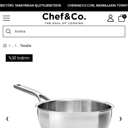
 TARAFINDAN IŞLETILMEKTEDIR.
CHEFANDCO.COM, MARKALARIN TÜRKIYE DISTRI
0
Tavalar
%
30
İndirim
‹
›