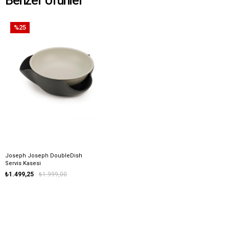
Benzer Ürünler
%25
Joseph Joseph DoubleDish
Servis Kasesi
₺1.499,25
₺1.999,00