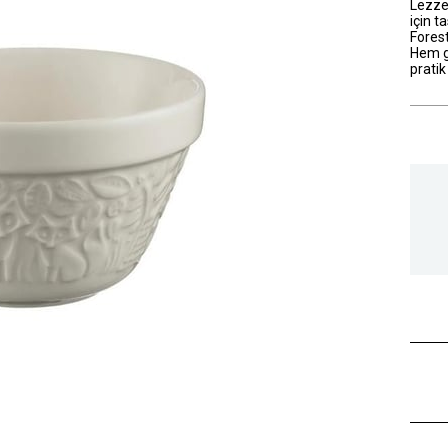
Lezzet
için 
Forest
Hem ge
pratik