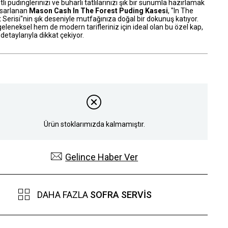
li pudinglerinizi ve buharlı tatlılarınızı şık bir sunumla hazırlamak
tasarlanan
Mason Cash In The Forest Puding Kasesi
, "In The
 Serisi"nin şık deseniyle mutfağınıza doğal bir dokunuş katıyor.
leneksel hem de modern tarifleriniz için ideal olan bu özel kap,
 detaylarıyla dikkat çekiyor.
Ürün stoklarımızda kalmamıştır.
Gelince Haber Ver
DAHA FAZLA
SOFRA SERVIS