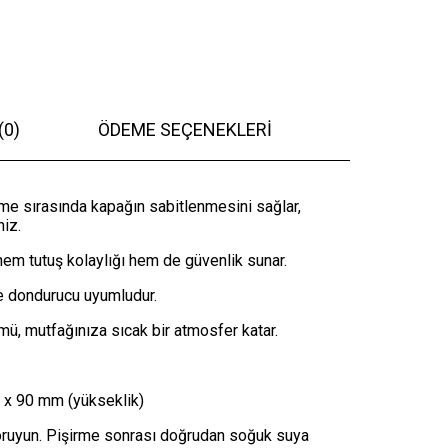
(0)
ÖDEME SEÇENEKLERI
me sırasında kapağın sabitlenmesini sağlar,
niz.
m tutuş kolaylığı hem de güvenlik sunar.
e dondurucu uyumludur.
, mutfağınıza sıcak bir atmosfer katar.
) x 90 mm (yükseklik)
oruyun. Pişirme sonrası doğrudan soğuk suya