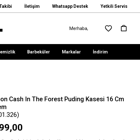
Takibi
İletişim
Whatsapp Destek
Yetkili Servis
emizlik
Barbeküler
Markalar
İndirim
on Cash In The Forest Puding Kasesi 16 Cm
rem
01.326)
99,00