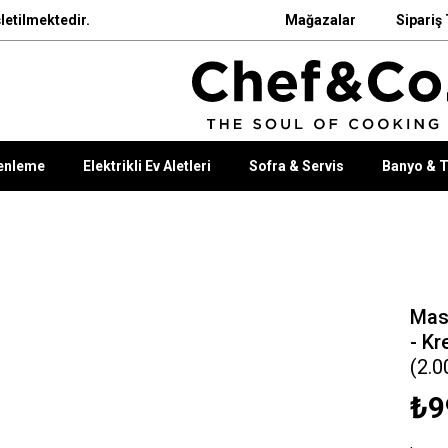
letilmektedir.
Mağazalar
Sipariş 
enleme
Elektrikli Ev Aletleri
Sofra & Servis
Banyo & T
Mas
- K
(2.0
₺9