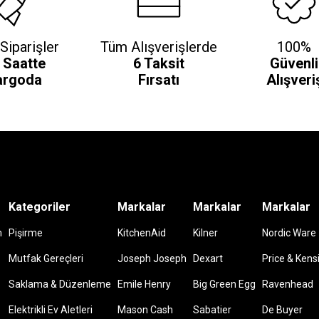
Siparişler
Tüm Alışverişlerde
100%
 Saatte
6 Taksit
Güvenli
argoda
Fırsatı
Alışveri
Kategoriler
Markalar
Markalar
Markalar
m
Pişirme
KitchenAid
Kilner
Nordic Ware
Mutfak Gereçleri
Joseph Joseph
Dexart
Price & Kens
Saklama & Düzenleme
Emile Henry
Big Green Egg
Ravenhead
Elektrikli Ev Aletleri
Mason Cash
Sabatier
De Buyer