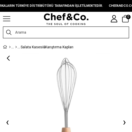
ARIN TÜRKIYE DISTRIBÜTÖRÜ TARAFINDAN IŞLETILMEKTEDIR.
CHEFANDCO.COM,
0
Salata Kasesi&Karıştırma Kapları
‹
›