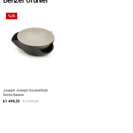
Benzer Ürünler
%25
Joseph Joseph DoubleDish
Servis Kasesi
₺1.499,25
₺1.999,00