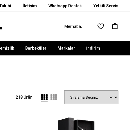
Takibi
İletişim
Whatsapp Destek
Yetkili Servis
emizlik
Barbeküler
Markalar
İndirim
218 Ürün