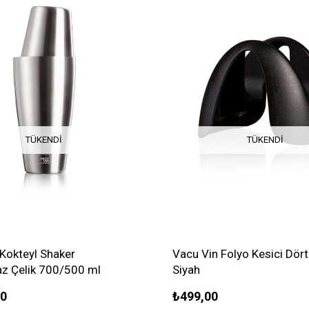
TÜKENDI
TÜKENDI
Kokteyl Shaker
Vacu Vin Folyo Kesici Dört 
z Çelik 700/500 ml
Siyah
00
₺499,00