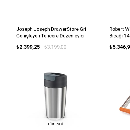
Joseph Joseph DrawerStore Gri
Robert W
Genişleyen Tencere Düzenleyici
Bıçağı 1
₺2.399,25
₺3.199,00
₺5.346,
TÜKENDI