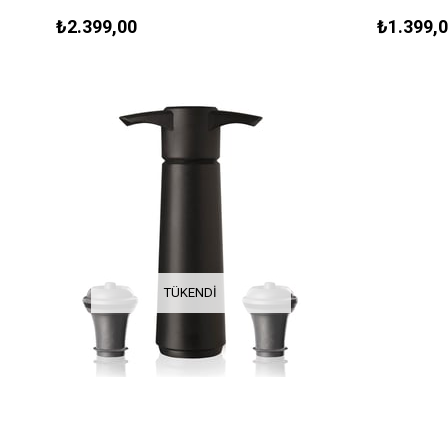
Kutulu
₺2.399,00
₺1.399,
TÜKENDI