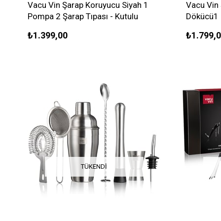
Vacu Vin Şarap Koruyucu Siyah 1
Vacu Vin
Pompa 2 Şarap Tıpası - Kutulu
Dökücü1 
Kutulu
₺1.399,00
₺1.799,
TÜKENDI