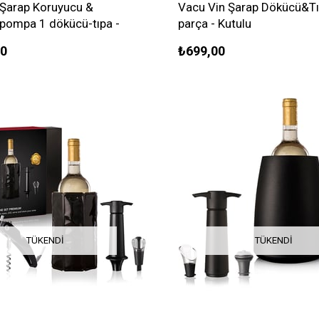
 Şarap Koruyucu &
Vacu Vin Şarap Dökücü&Tı
pompa 1 dökücü-tıpa -
parça - Kutulu
00
₺699,00
TÜKENDI
TÜKENDI