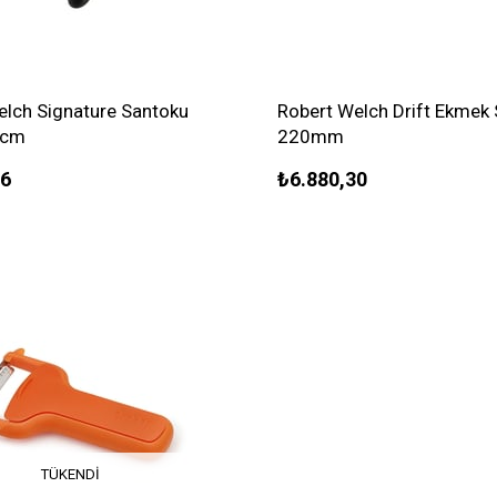
elch Signature Santoku
Robert Welch Drift Ekmek 
4cm
220mm
96
₺6.880,30
TÜKENDI