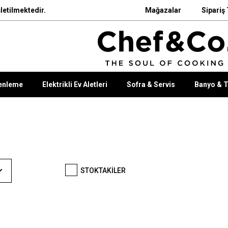
letilmektedir.
Mağazalar
Sipariş 
enleme
Elektrikli Ev Aletleri
Sofra & Servis
Banyo & T
STOKTAKILER