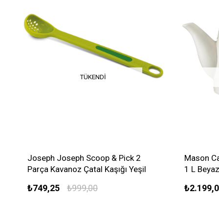
TÜKENDI
Joseph Joseph Scoop & Pick 2
Mason Ca
Parça Kavanoz Çatal Kaşığı Yeşil
1 L Beya
₺749,25
₺999,00
₺2.199,