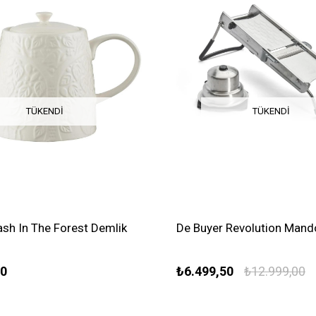
TÜKENDI
TÜKENDI
sh In The Forest Demlik
De Buyer Revolution Mand
z
00
₺6.499,50
₺12.999,00