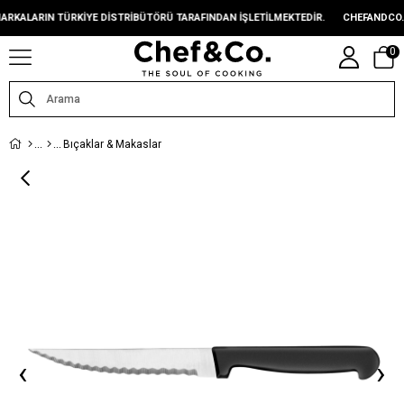
LARIN TÜRKIYE DISTRIBÜTÖRÜ TARAFINDAN IŞLETILMEKTEDIR.
CHEFANDCO.COM
0
Bıçaklar & Makaslar
‹
›