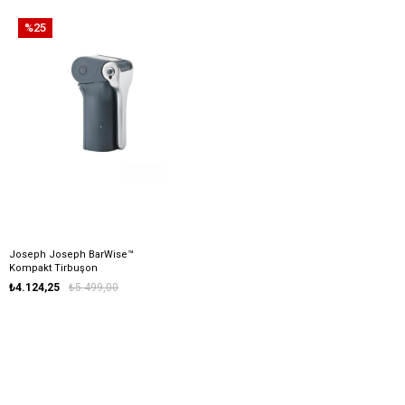
%25
Joseph Joseph BarWise™
Kompakt Tirbuşon
₺4.124,25
₺5.499,00