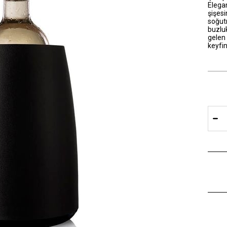
Elegan
şişesi
soğut
buzluk
gelen 
keyfin