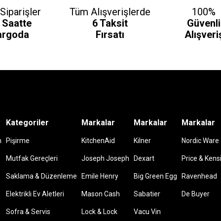
Siparişler
Tüm Alışverişlerde
100%
 Saatte
6 Taksit
Güvenli
argoda
Fırsatı
Alışveri
Kategoriler
Markalar
Markalar
Markalar
m
Pişirme
KitchenAid
Kilner
Nordic Ware
Mutfak Gereçleri
Joseph Joseph
Dexart
Price & Kens
Saklama & Düzenleme
Emile Henry
Big Green Egg
Ravenhead
Elektrikli Ev Aletleri
Mason Cash
Sabatier
De Buyer
Sofra & Servis
Lock & Lock
Vacu Vin