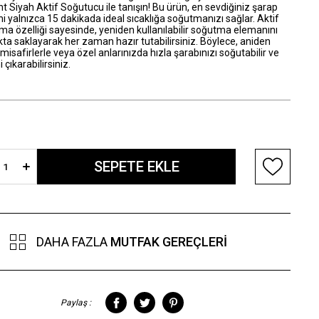
t Siyah Aktif Soğutucu ile tanışın! Bu ürün, en sevdiğiniz şarap
ni yalnızca 15 dakikada ideal sıcaklığa soğutmanızı sağlar. Aktif
ma özelliği sayesinde, yeniden kullanılabilir soğutma elemanını
ta saklayarak her zaman hazır tutabilirsiniz. Böylece, aniden
misafirlerle veya özel anlarınızda hızla şarabınızı soğutabilir ve
i çıkarabilirsiniz.
DAHA FAZLA
MUTFAK GEREÇLERI
Paylaş :