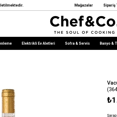
letilmektedir.
Mağazalar
Sipariş 
enleme
Elektrikli Ev Aletleri
Sofra & Servis
Banyo & T
Vacu
(36
₺1
Şarap