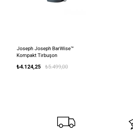
Joseph Joseph BarWise™
Kompakt Tirbuşon
₺4.124,25
₺5.499,00