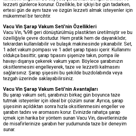
lezzeti günlerce korunur. Özellikle, bir içkiyi bir gün tadarken,
ertesi gün de aynı taze ve özgün lezzeti almak isteyenler için
mükemmel bir tercihtir.
Vacu Vin Şarap Vakum Seti'nin Özellikleri
Vacu Vin, %98 geri dönüştürülmüş plastikten üretilmiştir ve bu
özelliğiyle çevre dostudur. Hem pratik hem de dayanıklıdır;
tekrardan kullanılabilir ve bulaşık makinesinde yıkanabilir. Set,
1 adet vakum pompası ve 1 adet şarap tıpası içerir. Kullanımı
oldukça basittir; şarap tıpasını şişenize takın, pompa ile
havayı dışarıya çekerek vakum yapın. Böylece şarabınızın
oksitlenmesini engelleyerek, taze ve lezzetli kalmasını
sağlarsınız. Şarap şişesini bu şekilde buzdolabında veya
tezgah üzerinde saklayabilirsiniz.
Vacu Vin Şarap Vakum Seti'nin Avantajları
Bu şarap vakum seti, şarabınızı birkaç gün boyunca taze
tutmak isteyenler için ideal bir çözüm sunar. Ayrıca, şarap
şişesinin açıldıktan sonra hızla oksitlenmesini engeller ve
şarabın tadını ve aromasını korur. Evinizde rahatça şarap
içmek için harika bir yöntem sunan Vacu Vin, davetlerinizde
de misafirlerinize şarabın her yudumunda taze bir deneyim
sunar.